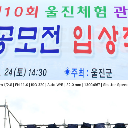
.8 | FN 11.0 | ISO 320 | Auto W/B | 32.0 mm | 1300x867 | Shutter Speed 