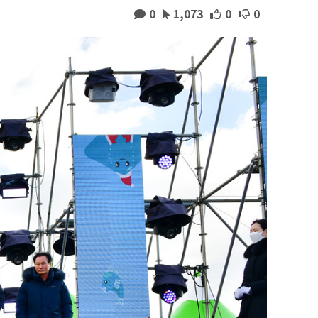
0
1,073
0
0