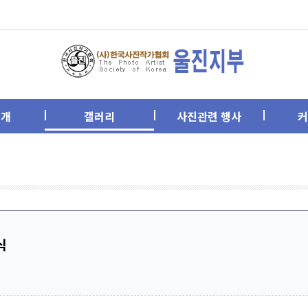
소개
갤러리
사진관련 행사
커
식