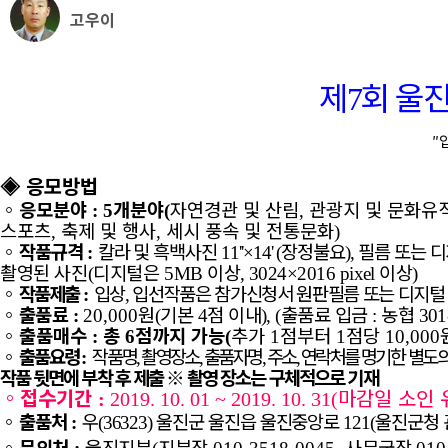
고우이
제
회 울
7
″
◈
응모방법
◦
응모분야
개분야
자연경관 및 산림
관광지 및 문화유
: 5
(
,
스포츠
축제 및 행사
세시 풍속 및 전통문화
,
,
)
◦
작품규격
칼라 및 흑백사진
장정불요
필름 또는 
:
11''×14' (
),
촬영된 사진
디지털은
이상
이상
(
5MB
, 3024×2016 pixel
)
◦
작품제출
입상
입선작품은 참가신청서 원판필름 또는 디지털
:
,
◦
출품료
원
기본
점 이내
출품료 입금
농협
:
20,000
(
4
), (
:
301
◦
출품매수
총
점까지 가능
추가
점부터
점당
:
6
(
1
1
10,000
◦
출품요령
작
품명
촬영장소
출품자명
주소
연락처를 명기
한 별도
:
,
,
,
,
작품
뒷면에 부착 후 제출
※
촬영 장소는 구체적으로 기재
◦
접수기간
마감일 소인 
:
2019. 10. 01 ~ 2019. 10. 31(
◦
출품처
우
울진군 울진읍 울진중앙로
울진군청
:
(36323)
121(
◦
문의처
울진지부
지부장
사무국장