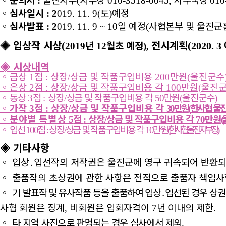
:
(
010-3518-0045,
010
◦
심사일시
토
예정
: 2
019. 11. 9(
)
◦
심사발표
일 예정
사협본부 및 울진군
: 2
019. 11. 9 ~ 10
(
◈
입상작 시상
전시계획
년
월초 예정
(
(2020. 3
2019
12
),
◈
시상내역
◦
금상
점
상장
상금 및 작품구입비용
만원
울진군수
1
:
/
200
(
◦
은상
점
상장
상금 및 작품구입비용 각
만원
울진
2
:
/
100
(
◦
동상
점
상장
상금 및 작품구입비용 각
만원
울진군수
3
:
/
50
(
)
◦
가작
점
상장
상금 및 작품구입비용 각
만원
한사협 울
3
:
/
30
(
◦
분야별
특별상
점
상장
상금 및 작품구입비용 각
만원
5
:
/
70
(
◦
입선
점
상장
상금 및 작품구입비용 각
만원
한사협 울진지부장
100
:
/
10
(
)
◈
기타사항
◦
입상
․
입선작의 저작권은 울진군에 영구 귀속되어 반환되
◦
출품작의 초상권에 관한 사항은 전적으로 출품자 책임
◦
기
발표작 및 유사작품 등을 출품하여 입상
․
입선된 경우 상권
사협
회원은 징계
비회원은 입회자격이
년 이내의 제한
,
7
.
◦
타 지역 사진으로 판명되는 경우 심사에서 제외
.