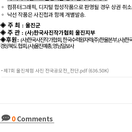
◦
컴퓨터그래픽
디지털 합성작품으로 판명될 경우 상권 취소
,
◦
낙선 작품은 사진첩과 함께 개별발송
.
◈
주 최
울진군
:
◈
주 관
사
한국사진작가협회 울진지부
:
(
)
◈
후
원
사
한국사진작가협회
한국수력원자력
주
한울본부
사
한
:
(
)
,
(
)
, (
)
경상북도 협회
사
울진예총
영남일보사
, (
)
,
제7회 울진체험 사진 전국공모전_전단.pdf (636.50K)
0
Comments